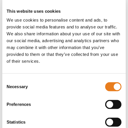
Riepilogo installazione ePMP
This website uses cookies
La funzione di riepilogo installazione PMP è
We use cookies to personalise content and ads, to
stata ora estesa a ePMP. In combinazione
provide social media features and to analyse our traffic.
We also share information about your use of our site with
con cnArcher, cnMaestro X semplifica il
our social media, advertising and analytics partners who
processo di installazione di SM inviando
may combine it with other information that you’ve
automaticamente le informazioni da cnArcher
provided to them or that they’ve collected from your use
a cnMaestro X quando il dispositivo viene
of their services.
distribuito.
La pagina Riepilogo installazione cnArcher
Consent
globale si trova in
Network Services >
Necessary
Selection
cnArcher Installation Summary
. La pagina di
riepilogo dell’installazione per dispositivo si
trova in
Device > Details > cnArcher
Preferences
Installation Summary
.
Può interessarti anche:
Statistics