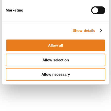
Novità della versione cnMaestro X 3.1.1
Marketing
cnMaestro X: gestione del 60 GHz e dei
rogue device
Come migrare al Wi-Fi 6E con cnMaestro
X
Show details
cnMaestro X è sicuro? Come si integra
con sistemi di terze parti?
Allow all
Allow selection
CnMaestro
Networking
Software
Allow necessary
Wi-Fi
Wi-Fi 6
Wireless