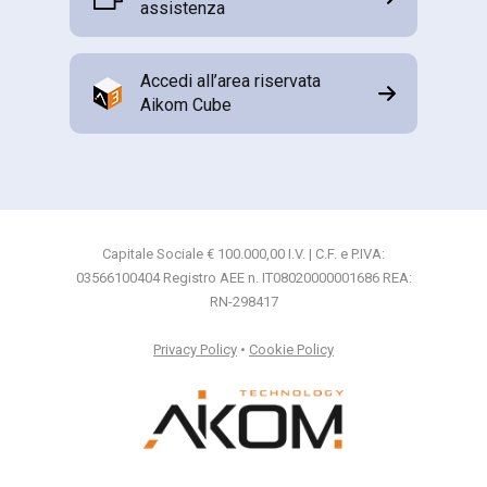
assistenza
Accedi all’area riservata
Aikom Cube
Capitale Sociale € 100.000,00 I.V. | C.F. e P.IVA:
03566100404 Registro AEE n. IT08020000001686 REA:
RN-298417
Privacy Policy
•
Cookie Policy