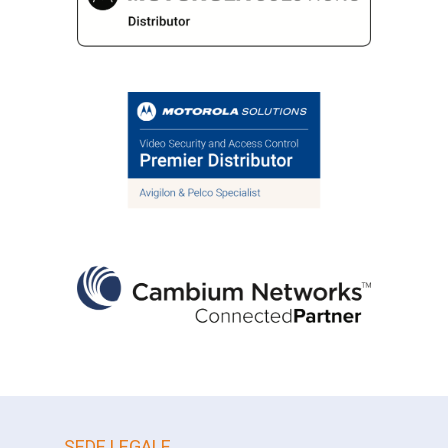
TETRA
Videosorveglianza
WAVE
WAVE PTX
Wi-Fi
Wi-Fi 6
Wireless
WISP
SEDE LEGALE