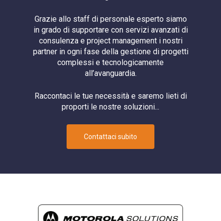
Microwave
Grazie allo staff di personale esperto siamo
MOTOTRBO
in grado di supportare con servizi avanzati di
Networking
consulenza e project management i nostri
partner in ogni fase della gestione di progetti
PoE
complessi e tecnologicamente
PTT
all’avanguardia.
Radio
Raccontaci le tue necessità e saremo lieti di
Router
proporti le nostre soluzioni...
Router Cellulare
Sicurezza
Contattaci subito
Software
Switch
System Integrator
Telecamera
Telecamere