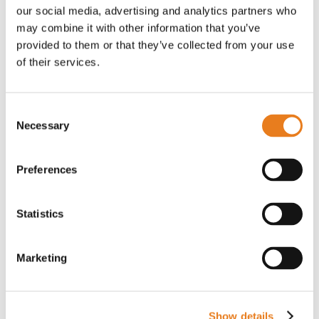
controllo degli accessi. Una soluzione che
our social media, advertising and analytics partners who
non si limita a leggere badge, tag o QR code,
may combine it with other information that you’ve
ma aggiunge un livello di comunicazione
provided to them or that they’ve collected from your use
umana ai varchi d’ingresso. Universal Reader
of their services.
ascolta, risponde, guida l’utente e migliora la
sicurezza con un’interazione…
Consent
Leggi la notizia
Necessary
Selection
Preferences
Statistics
Marketing
9 Luglio 2025 •
Wi-Fi & Networking
Show details