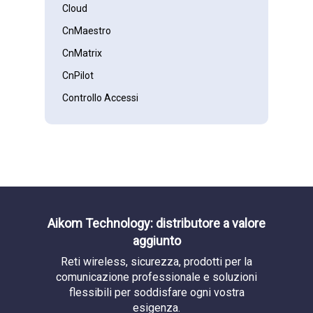
Cloud
CnMaestro
CnMatrix
CnPilot
Controllo Accessi
COVID-19
EPMP
Ethernet
Evento
Gateway
Aikom Technology: distributore a valore
Hospitality
aggiunto
IoT
Reti wireless, sicurezza, prodotti per la
comunicazione professionale e soluzioni
Lettura Targhe
flessibili per soddisfare ogni vostra
LTE
esigenza.