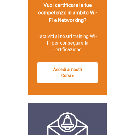
Vuoi certificare le tue
competenze in ambito Wi-
Fi e Networking?
Iscriviti ai nostri training Wi-
Fi per conseguire la
Certificazione.
Accedi ai nostri
Corsi »