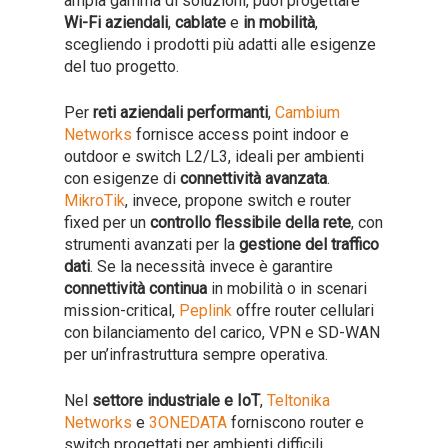
ampia gamma di soluzioni, puoi progettare
Wi-Fi aziendali
,
cablate
e
in mobilità
,
scegliendo i prodotti più adatti alle esigenze
del tuo progetto.
Per
reti aziendali performanti
,
Cambium
Networks
fornisce access point indoor e
outdoor e switch L2/L3, ideali per ambienti
con esigenze di
connettività avanzata
.
MikroTik
, invece, propone switch e router
fixed per un
controllo flessibile della rete
, con
strumenti avanzati per la
gestione del traffico
dati
. Se la necessità invece è garantire
connettività continua
in mobilità o in scenari
mission-critical,
Peplink
offre router cellulari
con bilanciamento del carico, VPN e SD-WAN
per un’infrastruttura sempre operativa.
Nel
settore industriale e IoT
,
Teltonika
Networks
e
3ONEDATA
forniscono router e
switch progettati per ambienti difficili,