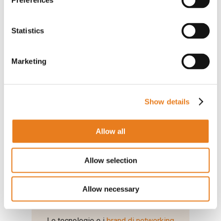
Preferences
rete grazie alla loro
flessibilità e
modularità
.
Statistics
Questi elementi rappresentano la
chiave
del successo
per ogni
progetto di
Marketing
integrazione tecnologica
, offrendo
un’infrastruttura efficiente e sicura in ogni
contesto
aziendale, industriale o
operativo
.
Show details
Allow all
Allow selection
Proponi ai clienti un’infrastruttura
Allow necessary
dati scalabile
Le tecnologie e i
brand di networking