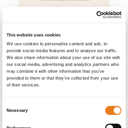
Le nostre soluzioni sono ideali per
qualsiasi contesto
aziendale, industriale
e operativo
, offrendo tecnologie
all’avanguardia per una connettività
This website uses cookies
stabile e sicura.
We use cookies to personalise content and ads, to
provide social media features and to analyse our traffic.
We also share information about your use of our site with
our social media, advertising and analytics partners who
may combine it with other information that you’ve
provided to them or that they’ve collected from your use
of their services.
Progetta infrastrutture di connettività:
Wi-Fi, cablata o in movimento
Consent
Offriamo prodotti per il
cablaggio
Necessary
Selection
strutturato
e la realizzazione di
infrastrutture Wi-Fi aziendali
solide ed
affidabili, adatte a qualsiasi esigenza di