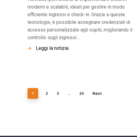
moderni e scalabili, ideali per gestire in modo
efficiente ingressi e check-in. Grazie a queste
tecnologie, è possibile assegnare credenziali di
accesso personalizzate agli ospiti, migliorando il
controllo sugli ingressi…
Leggi la notizia
2
3
24
Next
1
…