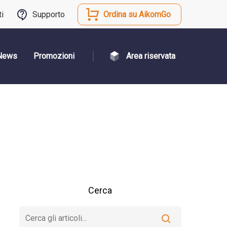
ti
Supporto
Ordina su AikomGo
News
Promozioni
Area riservata
Cerca