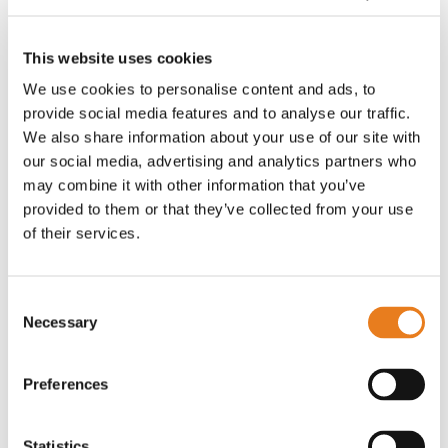
Carabinieri sono riusciti a ricostruire il
percorso dei responsabili attraverso il paese
This website uses cookies
e identificarli in meno di 50 minuti, fino
We use cookies to personalise content and ads, to
all’hotel in cui soggiornavano.
provide social media features and to analyse our traffic.
Un’attività che, con strumenti tradizionali,
We also share information about your use of our site with
avrebbe richiesto molte ore o rischiato
our social media, advertising and analytics partners who
addirittura di rimanere irrisolta.
may combine it with other information that you’ve
provided to them or that they’ve collected from your use
Tecnologia, continuità e visione futura
of their services.
Il progetto di Limone Piemonte dimostra
come
innovazione non significhi
Consent
necessariamente “ripartire da zero”
.
Necessary
Selection
Attraverso una strategia di integrazione
intelligente tra infrastrutture esistenti e nuove
Preferences
tecnologie cloud-based, il Comune ha
costruito un sistema evoluto di sicurezza
urbana capace di migliorare l’efficienza
Statistics