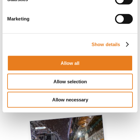
operativa, favorire la collaborazione
interforze e garantire una maggiore tutela per
Marketing
cittadini e turisti.
Un risultato reso possibile grazie alla
sinergia tra Avigilon Alta, produttore della
Show details
piattaforma di video intelligence, Aikom
Technology, distributore delle soluzioni sul
Allow all
mercato italiano, e In-Out, system integrator
che ha curato l’implementazione del progetto,
trasformando un’infrastruttura esistente in un
Allow selection
ecosistema di sicurezza moderno, scalabile
e orientato al futuro.
Allow necessary