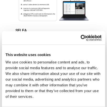
SELEA
SELEA
è un produttore specializzato nella
realizzazione di soluzioni per la l
ettura delle
targhe
, il
controllo degli accessi
dei veicoli e
This website uses cookies
per la
sicurezza del territorio
. Ogni prodotto è
We use cookies to personalise content and ads, to
totalmente sviluppato e fabbricato da SELEA
provide social media features and to analyse our traffic.
in Italia e questo significa, per il cliente,
We also share information about your use of our site with
beneficiare di un’assistenza tecnica completa
our social media, advertising and analytics partners who
e continuativa nel tempo.
may combine it with other information that you’ve
provided to them or that they’ve collected from your use
Contatta subito il nostro team
Security &
of their services.
Surveillance
per scoprire tutte le soluzioni
lettura targhe di SELEA distribuite da Aikom