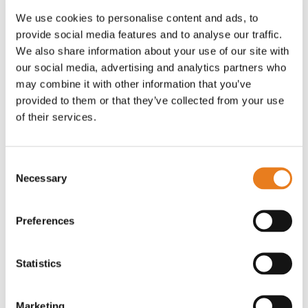
lettura targhe
We use cookies to personalise content and ads, to
provide social media features and to analyse our traffic.
SELEA
We also share information about your use of our site with
our social media, advertising and analytics partners who
Con queste significative novità, SELEA
may combine it with other information that you’ve
conferma il suo impegno nell’offrire soluzioni
provided to them or that they’ve collected from your use
all’avanguardia per garantire la sicurezza
of their services.
pubblica e la protezione dei cittadini,
ponendosi come punto di riferimento nel
settore della sicurezza urbana e controllo
Consent
Necessary
accessi.
Selection
Preferences
Statistics
Marketing