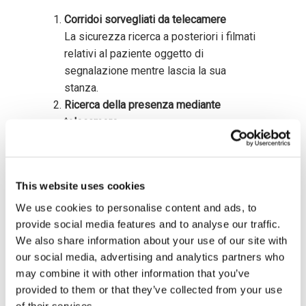
Corridoi sorvegliati da telecamere
La sicurezza ricerca a posteriori i filmati
relativi al paziente oggetto di
segnalazione mentre lascia la sua
stanza.
Ricerca della presenza mediante
telecamere
La sicurezza utilizza l’immagine del
paziente per cercare automaticamente
tutte le telecamere che tracciano i suoi
This website uses cookies
spostamenti e per determinarne la
posizione.
We use cookies to personalise content and ads, to
Team coordinati
provide social media features and to analyse our traffic.
We also share information about your use of our site with
L’agente di sicurezza o il personale
our social media, advertising and analytics partners who
ospedaliero più vicino al paziente viene
may combine it with other information that you’ve
identificato e inviato a richiamare il
provided to them or that they’ve collected from your use
paziente.
of their services.