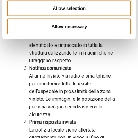
Alert sent to security of forced entry
Allow selection
detected in secure storage area.
Presenza rilevata
Allow necessary
Le telecamere interessate si popolano
istantaneamente e l’intruso viene
identificato e rintracciato in tutta la
struttura utilizzando le immagini che ne
ritraggono l’aspetto.
Notifica comunicata
Allarme inviato via radio e smartphone
per monitorare tutte le uscite
dell’ospedale in prossimità della zona
violata. Le immagini e la posizione della
persona vengono condivise con la
sicurezza.
Prima risposta inviata
La polizia locale viene allertata
direttamente con un video al fine di