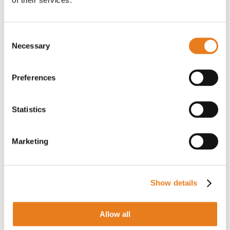
Incidente registrato
La sicurezza dell’ospedale ha messo in
sicurezza il paziente in modo tempestivo
Consent
e un rapporto sull’incidente viene
Necessary
Selection
registrato in modo sicuro.
Preferences
Tecnologie utilizzate:
Telecamere H5A
Avigilon
,
Avigilon Control Center
,
Dispositivi
PTT broadband e soluzioni di centrale
Statistics
operativa WAVE PXT
Marketing
Furto in magazzino
Show details
Allow all
Violazioni del controllo degli accessi
riconosciuta