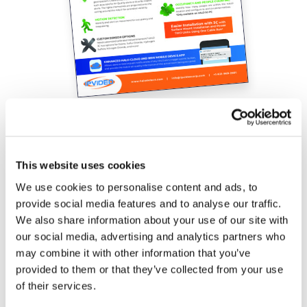
Scarica la
scheda tecnica
completa
This website uses cookies
Aikom Technology è distributore a valore
We use cookies to personalise content and ads, to
aggiunto per Avigilon
provide social media features and to analyse our traffic.
We also share information about your use of our site with
Ti serve un partner
esperto e competente
su
our social media, advertising and analytics partners who
sensori e sistemi di sicurezza Avigilon? Puoi
may combine it with other information that you’ve
rivolgerti al nostro team dedicato, che ti
provided to them or that they’ve collected from your use
affiancherà nello sviluppo di soluzioni
of their services.
dedicate e risponderà ad ogni tua domanda