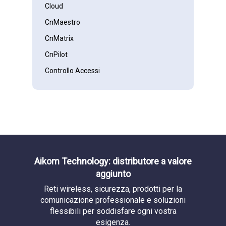
Cloud
CnMaestro
CnMatrix
CnPilot
Controllo Accessi
COVID-19
EPMP
Ethernet
Evento
Gateway
Aikom Technology: distributore a valore
Hospitality
aggiunto
IoT
Reti wireless, sicurezza, prodotti per la
comunicazione professionale e soluzioni
Lettura Targhe
flessibili per soddisfare ogni vostra
LTE
esigenza.