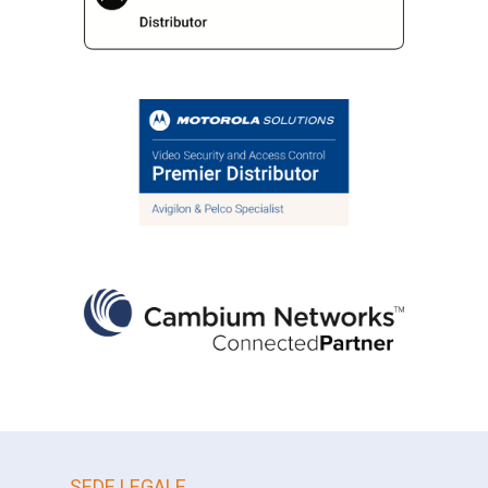
TETRA
Videosorveglianza
WAVE
WAVE PTX
Wi-Fi
Wi-Fi 6
Wireless
WISP
SEDE LEGALE