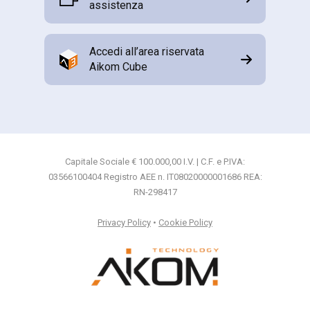
assistenza
Accedi all’area riservata
Aikom Cube
Capitale Sociale € 100.000,00 I.V. | C.F. e P.IVA:
03566100404 Registro AEE n. IT08020000001686 REA:
RN-298417
Privacy Policy
•
Cookie Policy