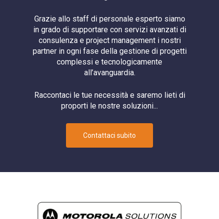
Microwave
Grazie allo staff di personale esperto siamo
MOTOTRBO
in grado di supportare con servizi avanzati di
Networking
consulenza e project management i nostri
partner in ogni fase della gestione di progetti
PoE
complessi e tecnologicamente
PTT
all’avanguardia.
Radio
Raccontaci le tue necessità e saremo lieti di
Router
proporti le nostre soluzioni...
Router Cellulare
Sicurezza
Contattaci subito
Software
Switch
System Integrator
Telecamera
Telecamere