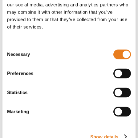
Teltonika Networks è un prodotto che si è
our social media, advertising and analytics partners who
evoluto enormemente dalla sua introduzione.
may combine it with other information that you’ve
Lanciato inizialmente per monitorare in
provided to them or that they’ve collected from your use
remoto le informazioni sullo stato e
of their services.
modificare la configurazione dei router
Teltonka, nel tempo da piattaforma di
Consent
gestione dei dispositivi si è trasformato in
Necessary
Selection
una piattaforma…
Leggi la notizia
Preferences
Statistics
Marketing
Show details