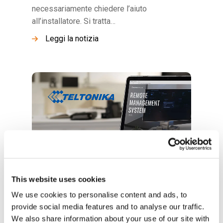
necessariamente chiedere l’aiuto
all’installatore. Si tratta…
Leggi la notizia
10 Giugno 2021 •
Wi-Fi & Networking
This website uses cookies
Scopri tutte le novità su RMS di
We use cookies to personalise content and ads, to
Teltonika
provide social media features and to analyse our traffic.
Il Remote Management System (RMS) di
We also share information about your use of our site with