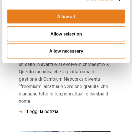
Allow all
21 Gennaio 2021 •
Fixed Wireless
Cos’è cnMaestro X? Quali sono le nuove
Allow selection
funzioni premium?
Tutto ciò che c’è da sapere sul nuovo network
Allow necessary
manager di Cambium Networks cnMaestro fa
un salto in avanti e si evolve in cnMaestro X.
Questo significa che la piattaforma di
gestione di Cambium Networks diventa
“freemium”: all’attuale versione gratuita, che
mantiene tutte le funzioni attuali e cambia il
nome…
Leggi la notizia