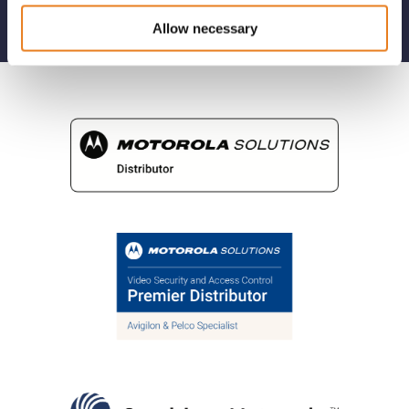
Software
Allow necessary
Switch
System Integrator
Telecamera
Telecamere
TETRA
Videosorveglianza
WAVE
WAVE PTX
Wi-Fi
Wi-Fi 6
Wireless
WISP