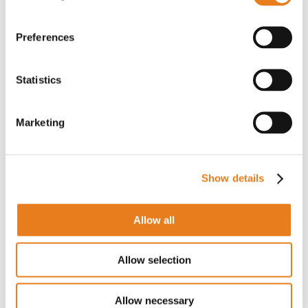
negativamente sulle certificazioni
dell’imbarcazione e sulle coperture
Preferences
assicurative.
Le radio MOTOTRBO™ Maritime vengono
Statistics
testate secondo standard
ETSI, EN e IEC
,
garantendo
piena conformità ai requisiti
richiesti dal settore navale e offshore.
Marketing
Investire in tecnologie certificate significa
quindi non solo migliorare l’operatività
Show details
quotidiana, ma anche ridurre rischi, aumentare
l’affidabilità dei processi e proteggere il
valore degli asset.
Allow all
Aikom Technology e Motorola Solutions
Allow selection
Aikom Technology
si affida a
Motorola
Solutions
per offrire al mercato maritime &
Allow necessary