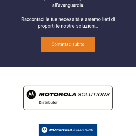
PTT
all’avanguardia.
Radio
Raccontaci le tue necessità e saremo lieti di
Router
proporti le nostre soluzioni...
Router Cellulare
Sicurezza
Contattaci subito
Software
Switch
System Integrator
Telecamera
Telecamere
TETRA
Videosorveglianza
WAVE
WAVE PTX