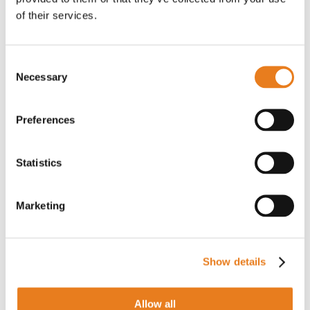
of their services.
Consent
Necessary
Selection
Preferences
20 Aprile 2023 •
Wi-Fi & Networking
Statistics
Come immagini il primo caseificio del
metaverso?
Marketing
Noi lo immaginiamo sulla falsa riga del
caseificio di Fienilnuovo 1644, un'azienda
agricola nel Mantovano, all’interno dell’area di
produzione del Parmigiano Reggiano definita
Show details
dal Disciplinare. Il Parmigiano Reggiano non
solo è il loro core business, ma anche il
Allow all