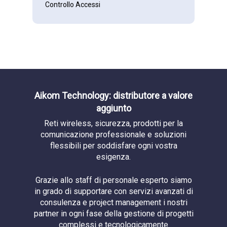
Controllo Accessi
COVID-19
EPMP
Ethernet
Evento
Gateway
Aikom Technology: distributore a valore
Hospitality
aggiunto
IoT
Reti wireless, sicurezza, prodotti per la
comunicazione professionale e soluzioni
Lettura Targhe
flessibili per soddisfare ogni vostra
LTE
esigenza.
Microwave
Grazie allo staff di personale esperto siamo
MOTOTRBO
in grado di supportare con servizi avanzati di
Networking
consulenza e project management i nostri
partner in ogni fase della gestione di progetti
PoE
complessi e tecnologicamente