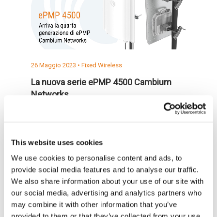
26 Maggio 2023 •
Fixed Wireless
La nuova serie ePMP 4500 Cambium
Networks
Offre più di 4 Gbps. Dotato di 8x8 MU-MIMO,
l'ePMP 4500 a 5 GHz lavora su protocollo
802.11ax ed è compatibile con le SM Force
This website uses cookies
300 e Force 400 oltre che con le nuove SM
We use cookies to personalise content and ads, to
Force serie 4500. Aikom Technology è lieta di
provide social media features and to analyse our traffic.
annunciare l'uscita della quarta generazione di
We also share information about your use of our site with
prodotti…
our social media, advertising and analytics partners who
Leggi la notizia
may combine it with other information that you’ve
provided to them or that they’ve collected from your use