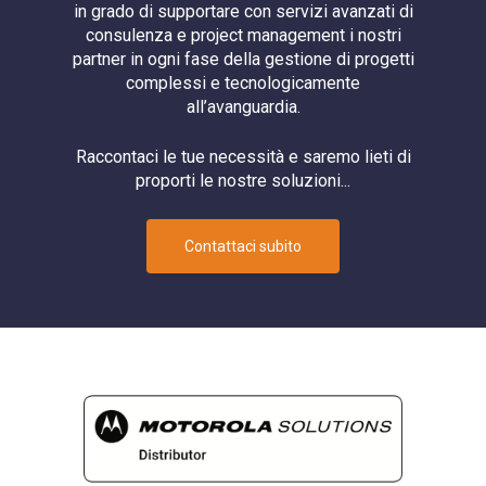
in grado di supportare con servizi avanzati di
Networking
consulenza e project management i nostri
partner in ogni fase della gestione di progetti
PoE
complessi e tecnologicamente
PTT
all’avanguardia.
Radio
Raccontaci le tue necessità e saremo lieti di
Router
proporti le nostre soluzioni...
Router Cellulare
Sicurezza
Contattaci subito
Software
Switch
System Integrator
Telecamera
Telecamere
TETRA
Videosorveglianza