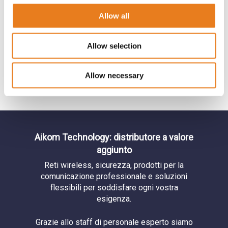
CnMatrix
Allow all
CnPilot
Allow selection
Controllo Accessi
COVID-19
Allow necessary
EPMP
Ethernet
Evento
Gateway
Aikom Technology: distributore a valore
Hospitality
aggiunto
IoT
Reti wireless, sicurezza, prodotti per la
comunicazione professionale e soluzioni
Lettura Targhe
flessibili per soddisfare ogni vostra
LTE
esigenza.
Microwave
Grazie allo staff di personale esperto siamo
MOTOTRBO