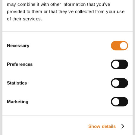
may combine it with other information that you’ve
provided to them or that they’ve collected from your use
of their services.
Argomenti
5G
Consent
Necessary
ACC
Selection
Access Point
Preferences
AI
Analisi Video
Statistics
Bandi
Bodycam
Marketing
Broadband
Case Study
Cloud
Show details
CnMaestro