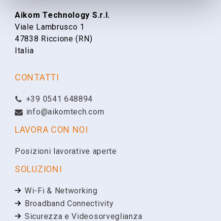
Aikom Technology S.r.l.
Viale Lambrusco 1
Cognome
47838 Riccione (RN)
Italia
Email
CONTATTI
+39 0541 648894
Telefono
info@aikomtech.com
LAVORA CON NOI
Ragione Sociale
Posizioni lavorative aperte
SOLUZIONI
Partita IVA
Wi-Fi & Networking
Broadband Connectivity
Sicurezza e Videosorveglianza