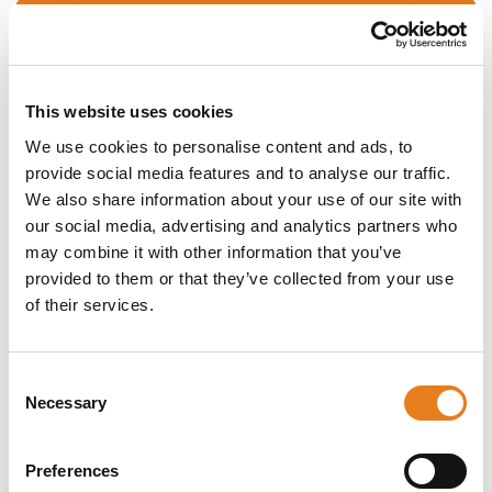
Chiedi informazioni
Descrizione
Dettagli del prodotto
Download
This website uses cookies
La funzione Intelligent Video Analytics
We use cookies to personalise content and ads, to
integrata arricchisce la visione d'insieme e
provide social media features and to analyse our traffic.
attiva gli opportuni allarmi. Audio AI permette di
riconoscere il significato dei suoni che
We also share information about your use of our site with
acquisisce.
our social media, advertising and analytics partners who
Gli infrarossi integrati nella telecamera offrono
may combine it with other information that you’ve
la possibilità di controllare l'intensità IR in più
provided to them or that they’ve collected from your use
zone per evitare la saturazione IR. Inoltre, la
of their services.
vasta gamma di ingressi e uscite, ad esempio
Allarme e HDMI, permettono l'uso per qualsiasi
applicazione.
Consent
Il design IK10 e IP66 della telecamera offre
Necessary
Selection
una protezione contro gli atti vandalici e
qualsiasi condizione meteorologica.
Caratteristiche principali
Preferences