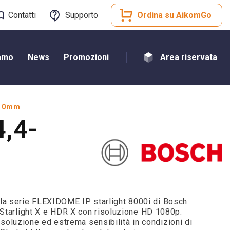
Contatti
Supporto
Ordina su AikomGo
iamo
News
Promozioni
Area riservata
-10mm
,4-
a serie FLEXIDOME IP starlight 8000i di Bosch
 Starlight X e HDR X con risoluzione HD 1080p.
 risoluzione ed estrema sensibilità in condizioni di