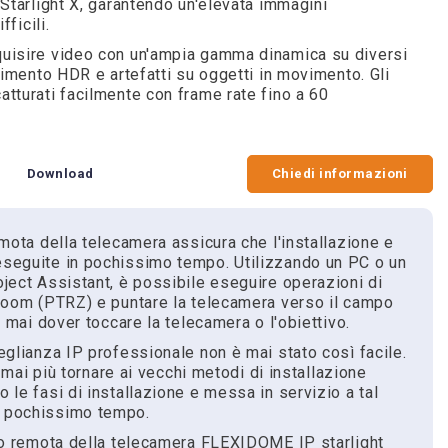
 Starlight X, garantendo un'elevata immagini
ficili.
uisire video con un'ampia gamma dinamica su diversi
vimento HDR e artefatti su oggetti in movimento. Gli
tturati facilmente con frame rate fino a 60
Download
Chiedi informazioni
mota della telecamera assicura che l'installazione e
seguite in pochissimo tempo. Utilizzando un PC o un
ject Assistant, è possibile eseguire operazioni di
 zoom (PTRZ) e puntare la telecamera verso il campo
a mai dover toccare la telecamera o l'obiettivo.
eglianza IP professionale non è mai stato così facile.
i mai più tornare ai vecchi metodi di installazione
le fasi di installazione e messa in servizio a tal
n pochissimo tempo.
zio remota della telecamera FLEXIDOME IP starlight