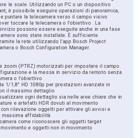
re le scale. Utilizzando un PC o un dispositivo
nt, è possibile eseguire operazioni di panoramica,
e puntare la telecamera verso il campo visivo
over toccare la telecamera o l'obiettivo . La
ervizio possono essere eseguite anche in una fase
camere sono state installate. È sufficiente
ramite la rete utilizzando l'app Bosch Project
ecamera o Bosch Configuration Manager.
e e zoom (PTRZ) motorizzati per impostare il campo
nfigurazione e la messa in servizio da remoto senza
amera o l'obiettivo
da 1/1,8" HD 1080p per prestazioni avanzate in
con il massimo dettaglio
alizzare ogni dettaglio sia nelle aree chiare che in
ature e artefatti HDR dovuti al movimento
 con rilevazione oggetti per attivare gli avvisi e
a massima affidabilità
ecamera come riconoscere gli oggetti target
 in movimento e oggetti non in movimento