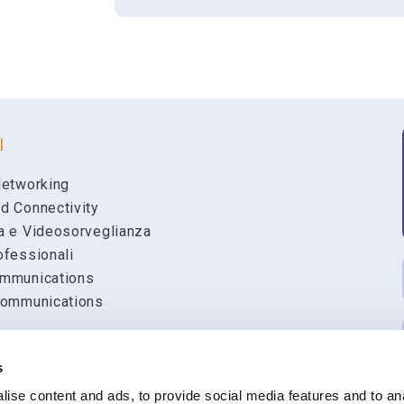
Scarica
Chiedi a noi
Hai bisogno di dettagli, vuoi ordina
Riferimento
Scheda tecnica
NDE-8512-RX
NDE-8512-RX Fixed
riguardo?
Famiglia
FLEXIDOME IP Starl
Nome
I
Email
Networking
d Connectivity
a e Videosorveglianza
Ragione Sociale
ofessionali
mmunications
Communications
Richiesta
s
ise content and ads, to provide social media features and to an
k