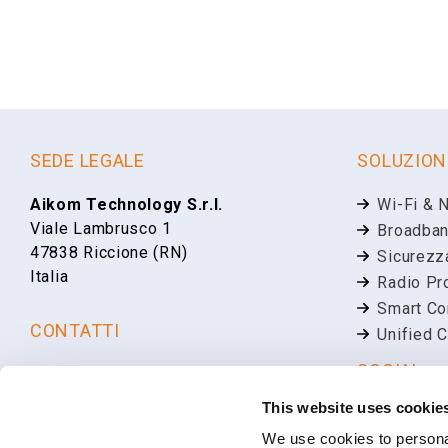
SEDE LEGALE
SOLUZION
Aikom Technology S.r.l.
Wi-Fi & 
Viale Lambrusco 1
Broadban
47838 Riccione (RN)
Sicurezz
Italia
Radio Pr
Smart Co
CONTATTI
Unified 
SOCIAL
+39 0541 648894
info@aikomtech.com
This website uses cookie
Linkedin
LAVORA CON NOI
We use cookies to personal
Faceboo