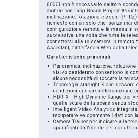
8000i non è necessario salire e scende
mobile con l'app Bosch Project Assista
inclinazione, rotazione e zoom (PTRZ) 
richiesto con un solo clic, senza mai d
configurazione remota e la messa in s
successiva, una volta che tutte le tele
connettersi alla telecamera in remoto t
Assistant, l'interfaccia Web della tel
Caratteristiche principali
Panoramica, inclinazione, rotazion
visivo desiderato consentono la co
alcuna necessità di toccare la telec
Tecnologia starlight X con sensore 
condizioni di scarsa illuminazione 
HDR-X - High Dynamic Range per visu
quelle scure della scena senza sfoc
Intelligent Video Analytics integrata
recuperare velocemente i dati con l
Camera Trainer per indicare alla tel
specificati dall'utente per oggetti