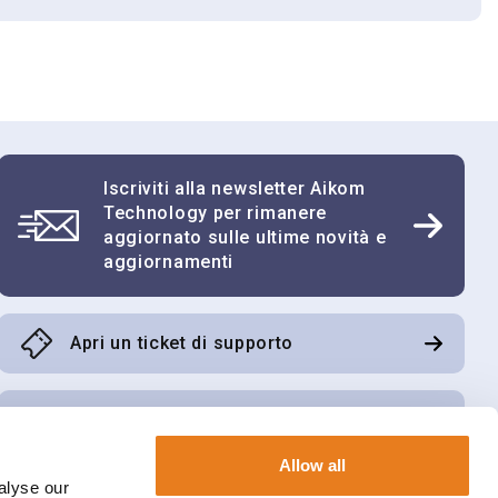
re il prodotto o solamente chiederci consigli a
 dome Data sheet
ight 8000i
Cognome
Iscriviti alla newsletter Aikom
Telefono
Technology per rimanere
aggiornato sulle ultime novità e
aggiornamenti
Partita IVA
Apri un ticket di supporto
Scarica il software di tele assistenza
Allow all
alyse our
Accedi all’area riservata Aikom Cube