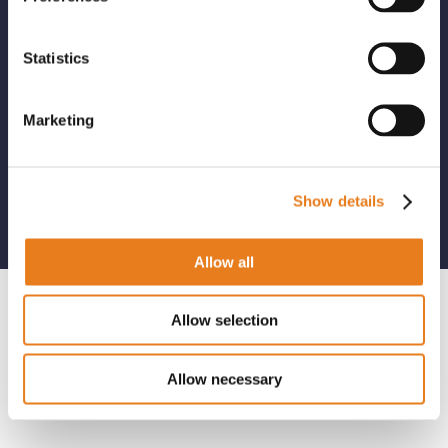
consulenza e project management i nostri
partner in ogni fase della gestione di progetti
Statistics
complessi e tecnologicamente
all’avanguardia.
Raccontaci le tue necessità e saremo lieti di
Marketing
proporti le nostre soluzioni...
Contattaci subito
Show details
Allow all
Allow selection
Allow necessary