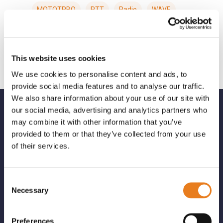
MOTOTRBO
PTT
Radio
WAVE
This website uses cookies
We use cookies to personalise content and ads, to
provide social media features and to analyse our traffic.
We also share information about your use of our site with
our social media, advertising and analytics partners who
may combine it with other information that you’ve
Aikom Technology: distributore a valore
provided to them or that they’ve collected from your use
aggiunto
of their services.
Reti wireless, sicurezza, prodotti per la
comunicazione professionale e soluzioni
flessibili per soddisfare ogni vostra
Consent
esigenza.
Necessary
Selection
Grazie allo staff di personale esperto siamo
in grado di supportare con servizi avanzati di
Preferences