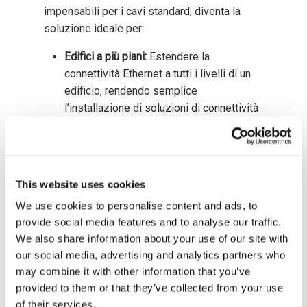
impensabili per i cavi standard, diventa la
soluzione ideale per:
Edifici a più piani:
Estendere la
connettività Ethernet a tutti i livelli di un
edificio, rendendo semplice
l’installazione di soluzioni di connettività
in grattacieli o complessi residenziali.
Complessi industriali:
Garantire la
connettività in ambienti industriali con
estensioni lunghe senza compromettere
This website uses cookies
la stabilità della rete.
We use cookies to personalise content and ads, to
Ambienti esterni difficili:
In combinazione
provide social media features and to analyse our traffic.
con l’involucro IP67, il GPeR è ideale per
We also share information about your use of our site with
l’installazione in miniere, gallerie, cantieri
our social media, advertising and analytics partners who
o zone soggette a condizioni
may combine it with other information that you’ve
atmosferiche estreme.
provided to them or that they’ve collected from your use
of their services.