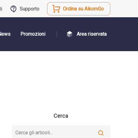
ti
Supporto
Ordina su AikomGo
News
Promozioni
Area riservata
Cerca