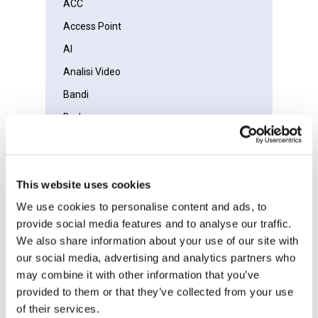
ACC
Access Point
AI
Analisi Video
Bandi
Bodycam
Broadband
Case Study
This website uses cookies
Cloud
We use cookies to personalise content and ads, to
CnMaestro
provide social media features and to analyse our traffic.
CnMatrix
We also share information about your use of our site with
CnPilot
our social media, advertising and analytics partners who
may combine it with other information that you’ve
Controllo Accessi
provided to them or that they’ve collected from your use
COVID-19
of their services.