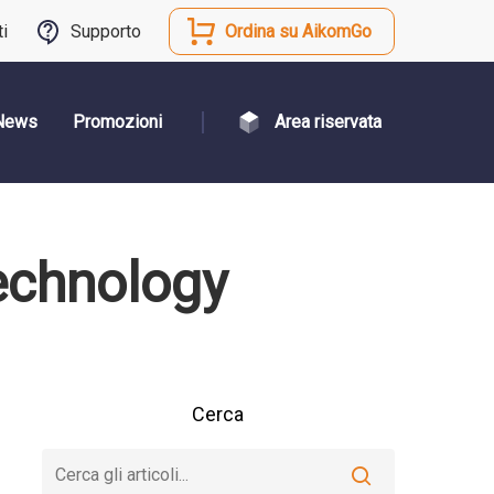
ti
Supporto
Ordina su AikomGo
News
Promozioni
Area riservata
Technology
Cerca