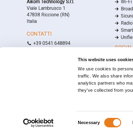
Aikom Technology S.r.l.
Wi-Fi
Viale Lambrusco 1
Broad
47838 Riccione (RN)
Sicur
Italia
Radio
Smart
CONTATTI
Unifi
+39 0541 648894
SOCIAL
info@aikomtech.com
Linke
This website uses cookie
LAVORA CON NOI
Face
We use cookies to personal
Posizioni lavorative aperte
YouT
traffic. We also share info
analytics partners who may
they’ve collected from your
Capitale Sociale € 100.000,00 I.V. | C.F. e P.IVA: 03566100404
REA: RN-298417
Consent
Necessary
Privacy Policy
•
Cookie Policy
Selection