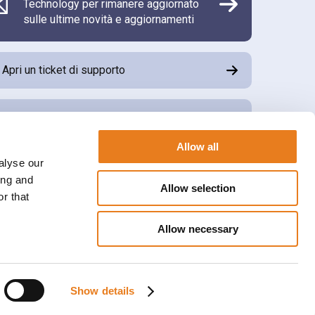
Technology per rimanere aggiornato
sulle ultime novità e aggiornamenti
WAVE PTX
Wi-Fi
Wi-Fi 6
Apri un ticket di supporto
Wireless
WISP
Scarica il software di tele assistenza
Allow all
alyse our
Accedi all’area riservata Aikom Cube
ing and
Allow selection
r that
Allow necessary
Show details