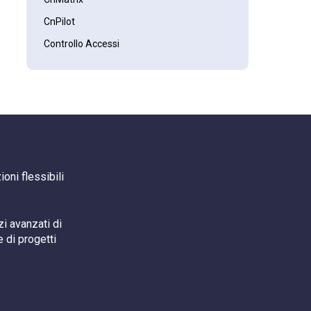
CnPilot
Controllo Accessi
COVID-19
EPMP
Ethernet
Evento
Gateway
oni flessibili
Hospitality
IoT
Lettura Targhe
i avanzati di
 di progetti
LTE
Microwave
MOTOTRBO
Networking