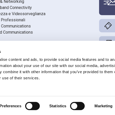
 & Networking
band Connectivity
ezza e Videosorveglianza
 Professionali
 Communications
ed Communications
din
s
book
ise content and ads, to provide social media features and to an
ube
rmation about your use of our site with our social media, advertis
 combine it with other information that you’ve provided to them o
 use of their services.
 Registro AEE n. IT08020000001686
Preferences
Statistics
Marketing