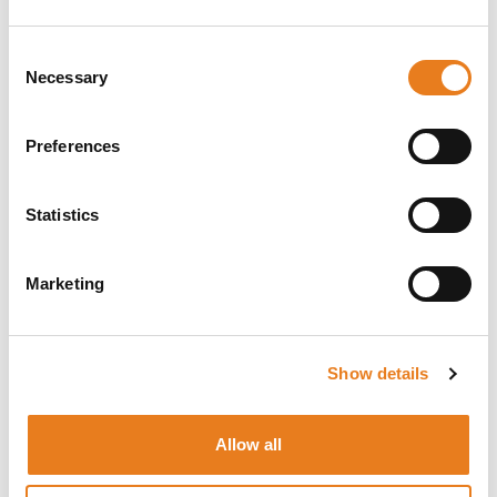
La telecamera Mini Dome H6 di Avigilon da 3
MP (3.0C-H6M-D1-IR) offre una protezione di
Consent
altissimo livello per gli spazi interni grazie alle
Necessary
Selection
immagini ad alta risoluzione, un ampio campo
visivo e una gestione efficiente della larghezza
di banda, il tutto con un design compatto. Per
Preferences
questi motivi si tratta della soluzione ideale per
negozi, esercizi commerciali, strutture ricettive
e altre applicazioni in interni che richiedono una
Statistics
telecamera di piccole dimensioni e a ottica
fissa che ne rispetti l'estetica.
Infine, un ampio campo visivo è garantito dalle
Marketing
due opzioni di obiettivi fissi disponibili da 2,9
mm e 2,4 mm, mentre il design modulare di H6
Mini Dome consente un’installazione semplice
e veloce.
Show details
Caratteristiche principali della telecamera
H6 Mini Dome
Allow all
Conforme FIPS 140-2
Supporto per tecnologie H.264, H.265 HDSM