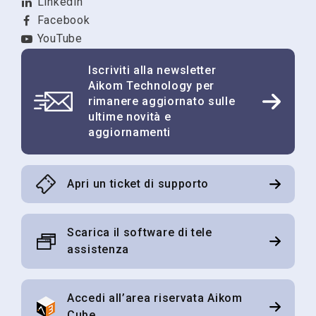
Linkedin
contatti telefonici di newsletter, materiale
informativo, comunicazioni commerciali su servizi
Facebook
offerti dal Titolare e rilevazione del grado di
YouTube
soddisfazione sulla qualità dei servizi.
Ho preso visione dell'
informativa sul trattamento dei
Iscriviti alla newsletter
dati
.*
Aikom Technology per
rimanere aggiornato sulle
In qualsiasi momento è possibile revocare tale consenso
ultime novità e
disiscrivendosi con le funzionalità indicate in tutte le
aggiornamenti
email o inviando un email a:
info@aikomtech.com
. Le
modalità sono descritte nell'informativa visibile al
seguente
link
.
Apri un ticket di supporto
Invia
Scarica il software di tele
assistenza
Accedi all’area riservata Aikom
Cube