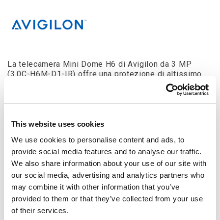
La telecamera Mini Dome H6 di Avigilon da 3 MP
(3.0C-H6M-D1-IR) offre una protezione di altissimo
livello per gli spazi interni grazie alle immagini ad alta
risoluzione, un ampio campo visivo e una gestione
efficiente della larghezza di banda, il tutto con un
design compatto. Per questi motivi si tratta della
soluzione ideale per negozi, esercizi commerciali,
This website uses cookies
strutture ricettive e altre applicazioni in interni che
We use cookies to personalise content and ads, to
richiedono una telecamera di piccole dimensioni e a
provide social media features and to analyse our traffic.
ottica fissa che ne rispetti l'estetica.
We also share information about your use of our site with
our social media, advertising and analytics partners who
Chiedi informazioni
may combine it with other information that you’ve
provided to them or that they’ve collected from your use
Descrizione
Dettagli del prodotto
Download
of their services.