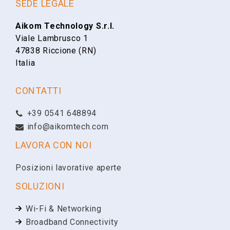
Nome
SEDE LEGALE
SARIX PRO
Aikom Technology S.r.l.
Viale Lambrusco 1
Cognome
47838 Riccione (RN)
Italia
Email
CONTATTI
+39 0541 648894
Telefono
info@aikomtech.com
LAVORA CON NOI
Ragione Sociale
Posizioni lavorative aperte
SOLUZIONI
Partita IVA
Wi-Fi & Networking
Broadband Connectivity