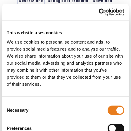
Descrizione
Dettagli del prodotto
Download
Migliore e più intelligente che mai
Pelco Smart Analytics, fornito da Motorola
This website uses cookies
Solutions, migliora la capacità della telecamera
di rilevare eventi critici e le risposte dei team
We use cookies to personalise content and ads, to
di sicurezza. La fotocamera può funzionare in
provide social media features and to analyse our traffic.
modo efficace in situazioni di scarsa
We also share information about your use of our site with
illuminazione e ad alto contrasto grazie alla
True Wide Dynamic Range, alla sensibilità in
our social media, advertising and analytics partners who
condizioni di scarsa illuminazione e all'IR
may combine it with other information that you’ve
adattivo.
provided to them or that they’ve collected from your use
Qualità dell'immagine migliorata
of their services.
Ottieni video di alta qualità con dettagli nitidi.
Analisi intelligente Pelco, fornita da
Consent
Motorola Solutions
Necessary
Selection
Rileva eventi critici con grande precisione,
consentendo risposte tattiche rapide, anche in
scene affollate.
Preferences