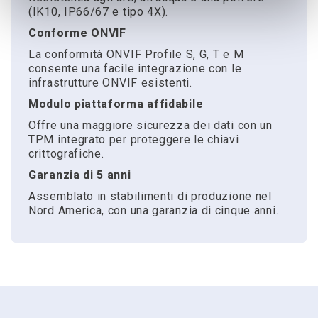
(IK10, IP66/67 e tipo 4X).
Conforme ONVIF
La conformità ONVIF Profile S, G, T e M
consente una facile integrazione con le
infrastrutture ONVIF esistenti.
Modulo piattaforma affidabile
Offre una maggiore sicurezza dei dati con un
TPM integrato per proteggere le chiavi
crittografiche.
Garanzia di 5 anni
Assemblato in stabilimenti di produzione nel
Nord America, con una garanzia di cinque anni.
Scarica
Chiedi a noi
Hai bisogno di dettagli, vuoi ordinare il
Riferimento
Scheda tecnica
prodotto o solamente chiederci consigli a
SRXP4-5V10-EBT-IR
Pelco Sarix Pro 4 specification sheet
riguardo?
Famiglia