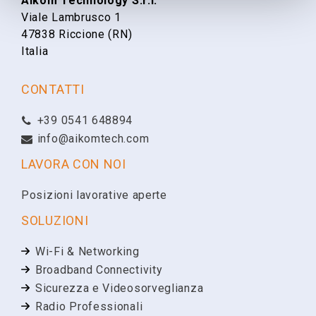
Aikom Technology S.r.l.
Viale Lambrusco 1
Cognome
47838 Riccione (RN)
Italia
Email
CONTATTI
+39 0541 648894
Telefono
info@aikomtech.com
LAVORA CON NOI
Ragione Sociale
Posizioni lavorative aperte
SOLUZIONI
Partita IVA
Wi-Fi & Networking
Broadband Connectivity
Sicurezza e Videosorveglianza
Richiesta
Radio Professionali