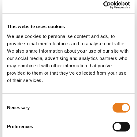
nella lettura. È provvista di multi interfaccia e
multi protocollo di comunicazione per
l’integrazione con i più diffusi sistemi di
controllo accessi. È indicata per: Hotel, Village,
This website uses cookies
complessi Residenziali, Camping, Parcheggi
automatici, Centri Commerciali, Aeroporti, Enti
We use cookies to personalise content and ads, to
fieristici e ingressi Aziendali.
provide social media features and to analyse our traffic.
Caratteristiche principali
We also share information about your use of our site with
OCR Megapixel di lettura targhe integrato
our social media, advertising and analytics partners who
dall’insuperabile precisione di lettura dei
may combine it with other information that you’ve
caratteri (99,8%)
provided to them or that they’ve collected from your use
Colonnina completa di relè per l’attivazione
of their services.
del cancello/sbarra
Memoria interna in grado di gestire migliaia
di targhe personali (MicroSD memory slot)
Alimentazione disponibile in tre versioni
Consent
(220Vac, 12 Vdc, POE standard 802.3af)
Necessary
Selection
Installazione veloce, non ha bisogno di alcun
tipo di taratura
Provvista di diverse interfacce di
Preferences
comunicazione (Ethernet, Wiegand,