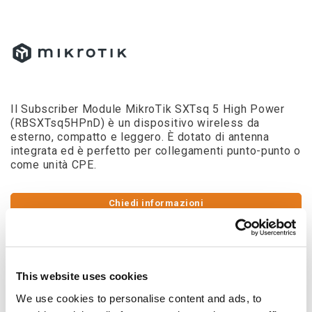
Il Subscriber Module MikroTik SXTsq 5 High Power
(RBSXTsq5HPnD) è un dispositivo wireless da
esterno, compatto e leggero. È dotato di antenna
integrata ed è perfetto per collegamenti punto-punto o
come unità CPE.
Chiedi informazioni
Descrizione
Dettagli del prodotto
Download
Il Subscriber Module MikroTik SXTsq 5 High
This website uses cookies
Power (RBSXTsq5HPnD) è un dispositivo
We use cookies to personalise content and ads, to
wireless da esterno, compatto e leggero. È