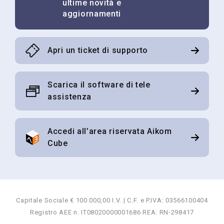
ultime novità e
disiscrivendosi con le funzionalità indicate in tutte le
aggiornamenti
email o inviando un email a:
info@aikomtech.com
. Le
modalità sono descritte nell'informativa visibile al
seguente
link
.
Apri un ticket di supporto
Invia
Scarica il software di tele
assistenza
Accedi all’area riservata Aikom
Cube
Capitale Sociale € 100.000,00 I.V. | C.F. e P.IVA: 03566100404
Registro AEE n. IT08020000001686 REA: RN-298417