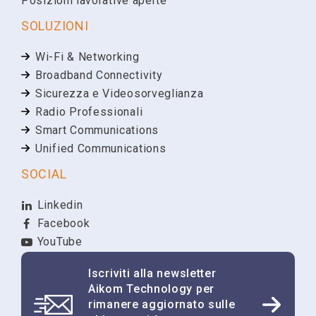
Posizioni lavorative aperte
SOLUZIONI
Partita IVA
Wi-Fi & Networking
Broadband Connectivity
Sicurezza e Videosorveglianza
Richiesta
Radio Professionali
Smart Communications
Unified Communications
SOCIAL
Presto il mio consenso all'invio via e-mail, posta,
Linkedin
contatti telefonici di newsletter, materiale
informativo, comunicazioni commerciali su servizi
Facebook
offerti dal Titolare e rilevazione del grado di
YouTube
soddisfazione sulla qualità dei servizi.
Ho preso visione dell'
informativa sul trattamento dei
Iscriviti alla newsletter
dati
.*
Aikom Technology per
rimanere aggiornato sulle
In qualsiasi momento è possibile revocare tale consenso