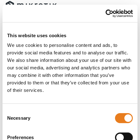
MikroTik Cube hAP ac³ (RBD53iG-5HacD2HnD) è un
This website uses cookies
router access point domestico dotato di 5 porte
Gigabit Ethernet, 256 MB di RAM e CPU quad-core, e
We use cookies to personalise content and ads, to
soddisfa anche le famiglie più ampie ed esigenti.
provide social media features and to analyse our traffic.
We also share information about your use of our site with
Chiedi informazioni
our social media, advertising and analytics partners who
may combine it with other information that you’ve
Descrizione
Dettagli del prodotto
Download
provided to them or that they’ve collected from your use
of their services.
MikroTik hAP ac³ (RBD53iG-5HacD2HnD) è un
router access point domestico conveniente, con
tutte le funzionalità di cui si potrebbe aver
Consent
bisogno negli anni a venire. È dotato di 5 porte
Necessary
Selection
Gigabit Ethernet, 256 MB di RAM e CPU quad-
core, e soddisfa anche le famiglie più ampie ed
esigenti. Integra il supporto PoE, e può
Preferences