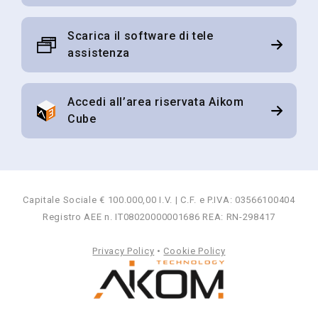
Scarica il software di tele
assistenza
Accedi all’area riservata Aikom
Cube
Capitale Sociale € 100.000,00 I.V. | C.F. e P.IVA: 03566100404
Registro AEE n. IT08020000001686 REA: RN-298417
Privacy Policy
•
Cookie Policy