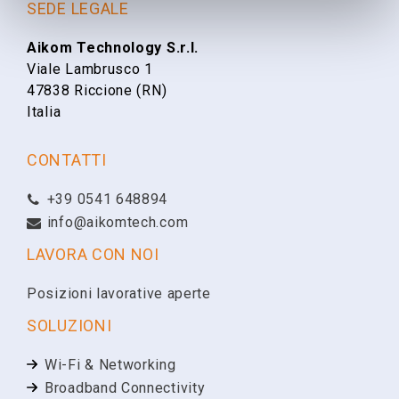
Nome
SEDE LEGALE
hAP
Aikom Technology S.r.l.
Viale Lambrusco 1
Cognome
47838 Riccione (RN)
Italia
Email
CONTATTI
+39 0541 648894
Telefono
info@aikomtech.com
LAVORA CON NOI
Ragione Sociale
Posizioni lavorative aperte
SOLUZIONI
Partita IVA
Wi-Fi & Networking
Broadband Connectivity