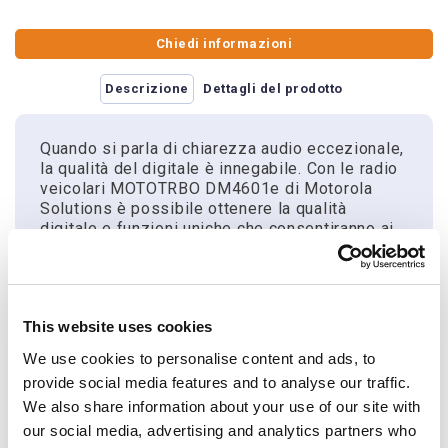
Chiedi informazioni
Descrizione
Dettagli del prodotto
Quando si parla di chiarezza audio eccezionale,
la qualità del digitale è innegabile. Con le radio
veicolari MOTOTRBO DM4601e di Motorola
Solutions è possibile ottenere la qualità
digitale e funzioni uniche che consentiranno ai
vostri dipendenti di sentire e parlare in maniera
chiara, ovunque si trovino a lavorare.
Con l’audio intelligente, il volume della radio si
regola automaticamente per compensare i
This website uses cookies
rumori di sottofondo, così non è necessario che
lo faccia manualmente l’utente per evitare di
We use cookies to personalise content and ads, to
perdere una chiamata in situazioni di chiasso o
provide social media features and to analyse our traffic.
di disturbare gli altri quando si spostano in
We also share information about your use of our site with
luoghi più tranquilli.
our social media, advertising and analytics partners who