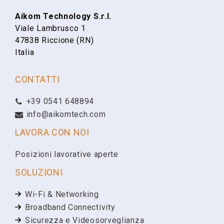
Aikom Technology S.r.l.
Viale Lambrusco 1
Cognome
47838 Riccione (RN)
Italia
Email
CONTATTI
+39 0541 648894
Telefono
info@aikomtech.com
LAVORA CON NOI
Ragione Sociale
Posizioni lavorative aperte
SOLUZIONI
Partita IVA
Wi-Fi & Networking
Broadband Connectivity
Sicurezza e Videosorveglianza