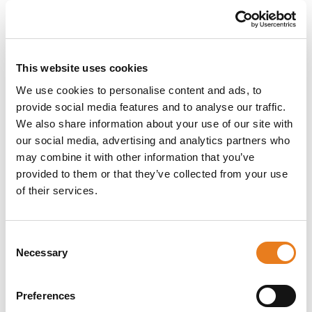
This website uses cookies
We use cookies to personalise content and ads, to
La radio portatile MOTOTRBO R7Ex con tastiera
completa e display a colori è una soluzione digitale
provide social media features and to analyse our traffic.
certificata ATEX e IECEx per comunicazioni sicure in
We also share information about your use of our site with
ambienti a rischio esplosione. Audio chiaro,
our social media, advertising and analytics partners who
resistenza a polvere e acqua, e batteria a lunga durata
may combine it with other information that you’ve
garantiscono comunicazioni affidabili e continue.
provided to them or that they’ve collected from your use
of their services.
Chiedi informazioni
Descrizione
Dettagli del prodotto
Download
Consent
Necessary
Selection
La radio portatile MOTOTRBO R7Ex di Motorola
Solutions è progettata per comunicazioni
Preferences
digitali sicure in ambienti potenzialmente