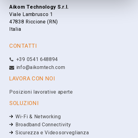
Aikom Technology S.r.l.
Viale Lambrusco 1
Cognome
47838 Riccione (RN)
Italia
Email
CONTATTI
+39 0541 648894
Telefono
info@aikomtech.com
LAVORA CON NOI
Ragione Sociale
Posizioni lavorative aperte
SOLUZIONI
Partita IVA
Wi-Fi & Networking
Broadband Connectivity
Sicurezza e Videosorveglianza
Richiesta