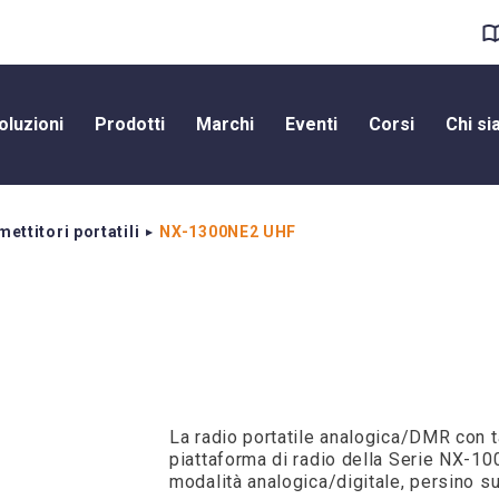
oluzioni
Prodotti
Marchi
Eventi
Corsi
Chi s
ettitori portatili
NX-1300NE2 UHF
La radio portatile analogica/DMR con t
piattaforma di radio della Serie NX-1
modalità analogica/digitale, persino s