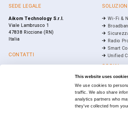
SEDE LEGALE
SOLUZION
Aikom Technology S.r.l.
Wi-Fi & 
Viale Lambrusco 1
Broadban
47838 Riccione (RN)
Sicurezz
Italia
Radio Pr
Smart Co
CONTATTI
Unified 
SOCIAL
+39 0541 648894
info@aikomtech.com
This website uses cookie
Linkedin
LAVORA CON NOI
We use cookies to personal
Faceboo
traffic. We also share info
YouTube
Posizioni lavorative aperte
analytics partners who may
they’ve collected from your
Capitale Sociale € 100.000,00 I.V. | C.F. e P.IVA: 03566100404 Regi