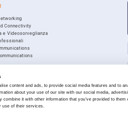
I
Email
Networking
d Connectivity
a e Videosorveglianza
Ragione Sociale
ofessionali
mmunications
Communications
Richiesta
s
ise content and ads, to provide social media features and to an
k
rmation about your use of our site with our social media, advertis
Presto il mio consenso all'invio via e-mail,
materiale informativo, comunicazioni comme
 combine it with other information that you’ve provided to them o
rilevazione del grado di soddisfazione sull
 use of their services.
Ho preso visione dell'
informativa sul trat
stro AEE n. IT08020000001686 REA:
In qualsiasi momento è possibile revocare tal