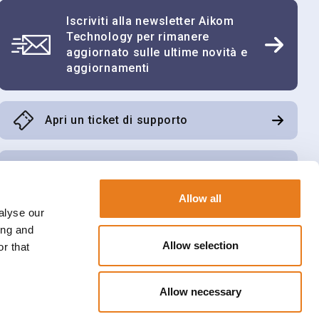
Iscriviti alla newsletter Aikom
Telefono
Technology per rimanere
aggiornato sulle ultime novità e
aggiornamenti
Partita IVA
Apri un ticket di supporto
Scarica il software di tele assistenza
Allow all
alyse our
Accedi all’area riservata Aikom Cube
ing and
 posta, contatti telefonici di newsletter,
Invia
Allow selection
rciali su servizi offerti dal Titolare e
r that
a qualità dei servizi.
tamento dei dati
.*
Allow necessary
e consenso disiscrivendosi con le funzionalità