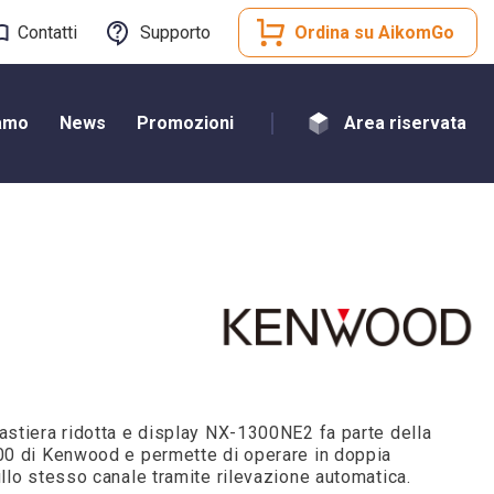
Contatti
Supporto
Ordina su AikomGo
iamo
News
Promozioni
Area riservata
astiera ridotta e display NX-1300NE2 fa parte della
000 di Kenwood e permette di operare in doppia
ullo stesso canale tramite rilevazione automatica.