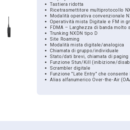
Tastiera ridotta
Ricetrasmettitore multiprotocollo 
Modalità operativa convenzionale 
Operatività mista Digitale e FM in g
FDMA – Larghezza di banda molto str
Trunking NXDN tipo D
Site Roaming
Modalità mista digitale/analogica
Chiamata di gruppo/individuale
Stato/dati brevi, chiamata di paging
Funzione Stun/Kill (inibizione/disabi
Scrambler digitale
Funzione "Late Entry" che consente 
Alias alfanumerico Over-the-Air (OA
Scarica
Chiedi a noi
Hai bisogno di dettagli, vuoi ordina
Riferimento
Scheda tecnica
NX-1300NE2
Scheda tecnica radi
riguardo?
Famiglia
NX-1000
Nome