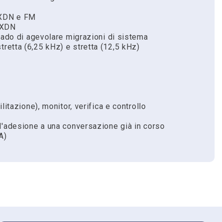
NXDN e FM
NXDN
rado di agevolare migrazioni di sistema
etta (6,25 kHz) e stretta (12,5 kHz)
litazione), monitor, verifica e controllo
l'adesione a una conversazione già in corso
A)
re il prodotto o solamente chiederci consigli a
o portatili NX-1200/1300
Cognome