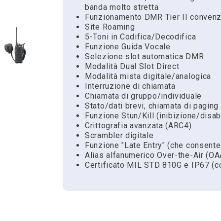
banda molto stretta
Funzionamento DMR Tier II convenz
Site Roaming
5-Toni in Codifica/Decodifica
Funzione Guida Vocale
Selezione slot automatica DMR
Modalità Dual Slot Direct
Modalità mista digitale/analogica
Interruzione di chiamata
Chiamata di gruppo/individuale
Stato/dati brevi, chiamata di paging
Funzione Stun/Kill (inibizione/disabi
Crittografia avanzata (ARC4)
Scrambler digitale
Funzione "Late Entry" (che consente
Alias alfanumerico Over-the-Air (OA
Certificato MIL STD 810G e IP67 (c
Scarica
Chiedi a noi
Hai bisogno di dettagli, vuoi ordina
Riferimento
Scheda tecnica
NX-1200DE3
Scheda tecnica radi
riguardo?
Famiglia
NX-1000