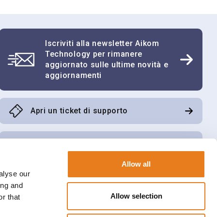
Cognome
Iscriviti alla newsletter Aikom
Telefono
Technology per rimanere
aggiornato sulle ultime novità e
aggiornamenti
Partita IVA
Apri un ticket di supporto
Scarica il software di tele assistenza
Allow all
alyse our
Accedi all’area riservata Aikom Cube
ing and
 posta, contatti telefonici di newsletter,
Invia
Allow selection
rciali su servizi offerti dal Titolare e
r that
a qualità dei servizi.