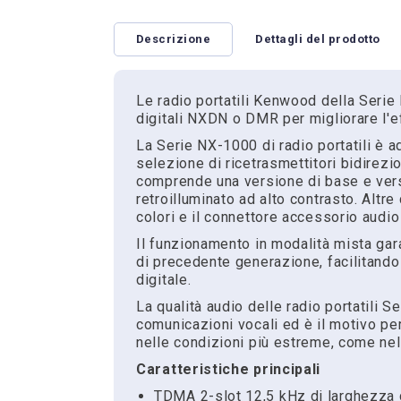
Descrizione
Dettagli del prodotto
Le radio portatili Kenwood della Serie
digitali NXDN o DMR per migliorare l'ef
La Serie NX-1000 di radio portatili è a
selezione di ricetrasmettitori bidirezi
comprende una versione di base e vers
retroilluminato ad alto contrasto. Altr
colori e il connettore accessorio audi
Il funzionamento in modalità mista gara
di precedente generazione, facilitando
digitale.
La qualità audio delle radio portatili 
comunicazioni vocali ed è il motivo per
nelle condizioni più estreme, come nel
Caratteristiche principali
TDMA 2-slot 12,5 kHz di larghezza d