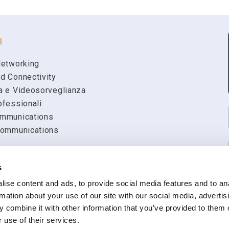
Nome
I
Email
Networking
d Connectivity
a e Videosorveglianza
Ragione Sociale
ofessionali
mmunications
Communications
Richiesta
s
ise content and ads, to provide social media features and to an
k
rmation about your use of our site with our social media, advertis
Presto il mio consenso all'invio via e-mail,
materiale informativo, comunicazioni comme
 combine it with other information that you’ve provided to them o
rilevazione del grado di soddisfazione sull
 use of their services.