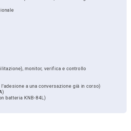
ionale
litazione), monitor, verifica e controllo
 l'adesione a una conversazione già in corso)
A)
on batteria KNB-84L)
re il prodotto o solamente chiederci consigli a
o portatili NX-1200/1300