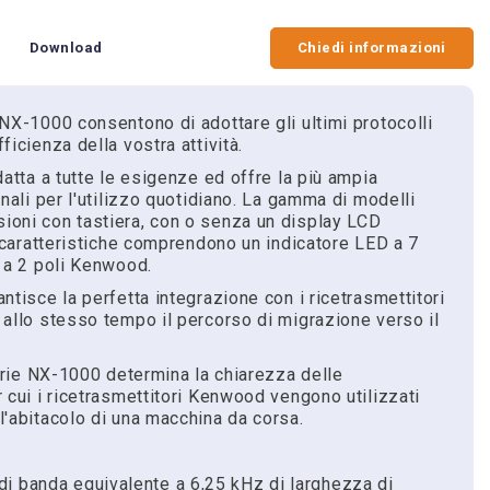
Download
Chiedi informazioni
 NX-1000 consentono di adottare gli ultimi protocolli
ficienza della vostra attività.
datta a tutte le esigenze ed offre la più ampia
onali per l'utilizzo quotidiano. La gamma di modelli
ioni con tastiera, con o senza un display LCD
e caratteristiche comprendono un indicatore LED a 7
o a 2 poli Kenwood.
ntisce la perfetta integrazione con i ricetrasmettitori
 allo stesso tempo il percorso di migrazione verso il
Serie NX-1000 determina la chiarezza delle
 cui i ricetrasmettitori Kenwood vengono utilizzati
l'abitacolo di una macchina da corsa.
i banda equivalente a 6,25 kHz di larghezza di