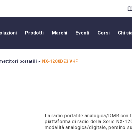
oluzioni
Prodotti
Marchi
Eventi
Corsi
Chi s
ettitori portatili
NX-1200DE3 VHF
La radio portatile analogica/DMR con t
piattaforma di radio della Serie NX-1
modalità analogica/digitale, persino s