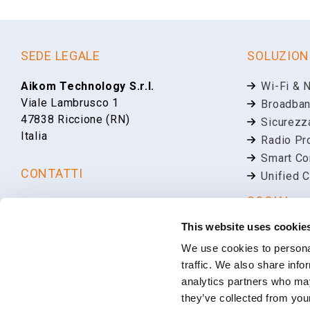
SEDE LEGALE
SOLUZION
Aikom Technology S.r.l.
Wi-Fi & 
Viale Lambrusco 1
Broadban
47838 Riccione (RN)
Sicurezz
Italia
Radio Pr
Smart Co
CONTATTI
Unified 
SOCIAL
+39 0541 648894
info@aikomtech.com
This website uses cookie
Linkedin
LAVORA CON NOI
We use cookies to personal
Faceboo
traffic. We also share info
YouTube
Posizioni lavorative aperte
analytics partners who may
they’ve collected from your