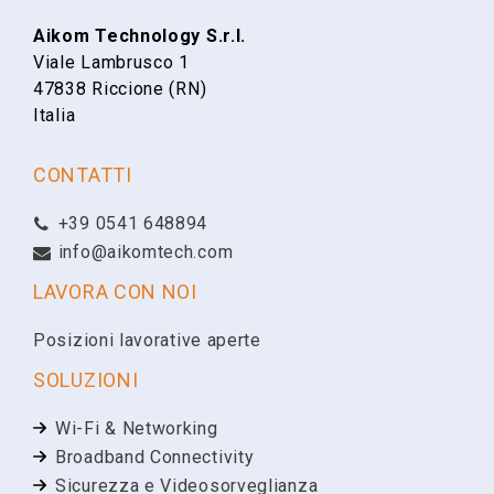
Aikom Technology S.r.l.
Viale Lambrusco 1
Cognome
47838 Riccione (RN)
Italia
Email
CONTATTI
+39 0541 648894
Telefono
info@aikomtech.com
LAVORA CON NOI
Ragione Sociale
Posizioni lavorative aperte
SOLUZIONI
Partita IVA
Wi-Fi & Networking
Broadband Connectivity
Sicurezza e Videosorveglianza