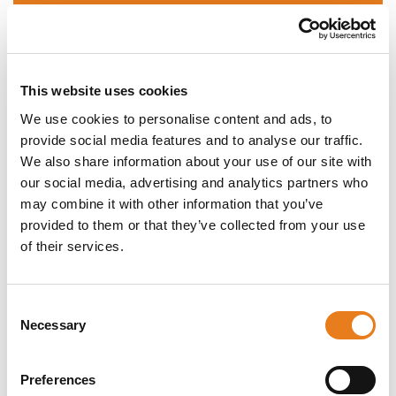
Descrizione
Dettagli del prodotto
Download
Le radio portatili Kenwood della Serie NX-
This website uses cookies
1000 consentono di adottare gli ultimi
We use cookies to personalise content and ads, to
protocolli digitali NXDN o DMR per migliorare
l'efficienza della vostra attività.
provide social media features and to analyse our traffic.
We also share information about your use of our site with
La Serie NX-1000 di radio portatili è adatta a
our social media, advertising and analytics partners who
tutte le esigenze ed offre la più ampia
selezione di ricetrasmettitori bidirezionali per
may combine it with other information that you’ve
l'utilizzo quotidiano. La gamma di modelli
provided to them or that they’ve collected from your use
comprende una versione di base e versioni con
of their services.
tastiera, con o senza un display LCD
retroilluminato ad alto contrasto. Altre
caratteristiche comprendono un indicatore LED
Consent
a 7 colori e il connettore accessorio audio a 2
Necessary
poli Kenwood.
Selection
Il funzionamento in modalità mista garantisce la
perfetta integrazione con i ricetrasmettitori di
Preferences
precedente generazione, facilitando allo stesso