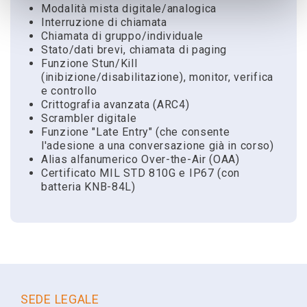
Modalità mista digitale/analogica
Interruzione di chiamata
Chiamata di gruppo/individuale
Stato/dati brevi, chiamata di paging
Funzione Stun/Kill
(inibizione/disabilitazione), monitor, verifica
e controllo
Crittografia avanzata (ARC4)
Scrambler digitale
Funzione "Late Entry" (che consente
l'adesione a una conversazione già in corso)
Alias alfanumerico Over-the-Air (OAA)
Certificato MIL STD 810G e IP67 (con
batteria KNB-84L)
Scarica
Chiedi a noi
Hai bisogno di dettagli, vuoi ordinare il
Riferimento
Scheda tecnica
prodotto o solamente chiederci consigli a
NX-1200DE2
Scheda tecnica radio portatili NX-1200/1300
riguardo?
Famiglia
Nome
SEDE LEGALE
NX-1000