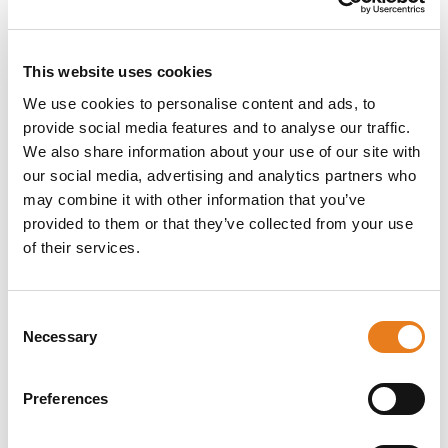
EE 411S sono caratterizzate da un design
ergonomico e da un’elevata facilità d'uso. Il
display alfanumerico a sei caratteri permette
This website uses cookies
l'identificazione immediata della postazione
chiamata o chiamante e visualizza le
We use cookies to personalise content and ads, to
informazioni relative allo stato operativo,
provide social media features and to analyse our traffic.
allarmi e altro ancora. Le postazioni hanno tre
We also share information about your use of our site with
tasti funzione aggiuntivi sensibili al contesto
our social media, advertising and analytics partners who
che possono eseguire diverse operazioni
secondo le caratteristiche implementate come,
may combine it with other information that you’ve
per esempio, controllo elettronico del volume,
provided to them or that they’ve collected from your use
scorrimento dei messaggi sul display, e così
of their services.
via. È disponibile un campo index per
memorizzare numeri e funzioni importanti. Il
LED rosso brillante rende facile capire quando
Consent
sia attiva la stazione, anche da lontano.
Necessary
L'amplificatore integrato permette di regolare
Selection
diversi livelli di volume per parlato, segnali,
musica, e altro ancora.
Preferences
Caratteristiche principali
Cablaggio a quattro fili per voce e dati (4