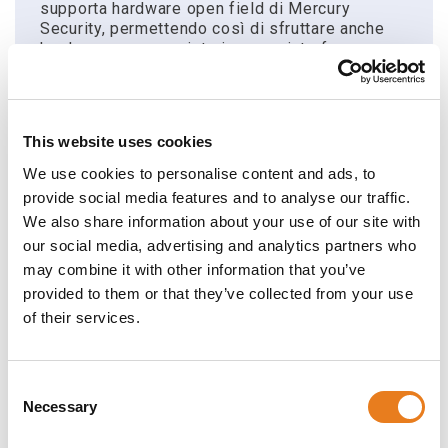
supporta hardware open field di Mercury
Security, permettendo così di sfruttare anche
hardware non proprietario come interfacce
multi-dispositivo standard del settore e schede
controller di alimentazione e comunicazione. I
nuovi Intelligent Controller della serie Authentic
Mercury LP sono la piattaforma avanzata di
This website uses cookies
Mercury Security. Vantano un processore
migliorato e una maggiore memoria, oltre a
We use cookies to personalise content and ads, to
disporre di un chip di memoria crittografico
provide social media features and to analyse our traffic.
integrato con un livello di crittografia protetto
We also share information about your use of our site with
per i dati sensibili. Il multiporta AC-MER-CONT-
our social media, advertising and analytics partners who
LP1502 è un pannello con doppio lettore di
schede per il controllo di due porte e la
may combine it with other information that you’ve
gestione di fino a 64 porte.
provided to them or that they’ve collected from your use
of their services.
L'AC-MER-CONT-LP1502 garantisce elevate
prestazioni e opera indipendentemente
dall'host, eseguendo numerose applicazioni di
controllo accessi e con il supporto di OSDP,
Consent
OSDP Secure Channel, tastiere, lettori
Necessary
Selection
biometrici, Wiegand, orologio e dati, banda
magnetica e tecnologie di lettura F/2F.