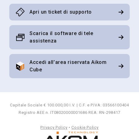
seguente
link
.
Apri un ticket di supporto
Invia
Scarica il software di tele
assistenza
Accedi all’area riservata Aikom
Cube
Capitale Sociale € 100.000,00 I.V. | C.F. e P.IVA: 03566100404
Registro AEE n. IT08020000001686 REA: RN-298417
Privacy Policy
•
Cookie Policy