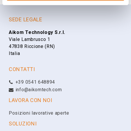
AC-MER-CONT-LP1502
Avigilon Mercury intelligent controller
riguardo?
datasheet
Famiglia
Nome
SEDE LEGALE
Mercury
Aikom Technology S.r.l.
Viale Lambrusco 1
Cognome
47838 Riccione (RN)
Italia
Email
CONTATTI
+39 0541 648894
Telefono
info@aikomtech.com
LAVORA CON NOI
Ragione Sociale
Posizioni lavorative aperte
SOLUZIONI