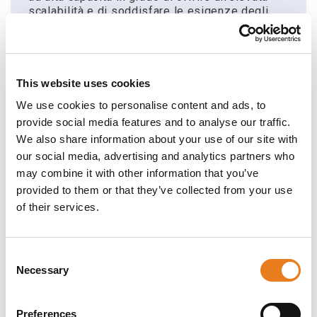
scalabilità e di soddisfare le esigenze degli
attuali utenti mobili. Questi access point ad alta
densità sono dotati di un potente controller
integrato multi-core, d’intelligenza a livello di
applicazione, di provisioning automatizzato e di
gestione cloud o on-premise. Sono i dispositivi
This website uses cookies
ideali per una robusta connettività wireless in
We use cookies to personalise content and ads, to
aree a densità medio-alta come aule, sale
provide social media features and to analyse our traffic.
riunioni, uffici e per reti di sensori Internet of
Things (IOT). Sono anche facilmente estensibili
We also share information about your use of our site with
e, tramite API JSON basate su standard, si
our social media, advertising and analytics partners who
integrano bene con software di terze parti.
may combine it with other information that you’ve
L’access point Wi-Fi Xirrus XD4-240 con
provided to them or that they’ve collected from your use
Bluetooth Low Energy (BLE) è pronto per
of their services.
funzionalità avanzate come i servizi di
localizzazione.
Flessibilità via software
Consent
Gli access point Wi-Fi a doppia radio Xirrus
Necessary
Selection
XD4 sono ricchi di prestazioni e supportano le
Software-Defined Radios (SDR), mettendo a
disposizione fino a quattro volte la capacità Wi-
Preferences