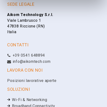
Nome
SEDE LEGALE
Xirrus
Aikom Technology S.r.l.
Viale Lambrusco 1
Cognome
47838 Riccione (RN)
Italia
Email
CONTATTI
+39 0541 648894
Telefono
info@aikomtech.com
LAVORA CON NOI
Ragione Sociale
Posizioni lavorative aperte
SOLUZIONI
Partita IVA
Wi-Fi & Networking
Broadband Connectivity