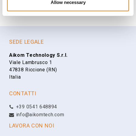
Scarica
Chiedi a noi
Allow necessary
Hai bisogno di dettagli, vuoi ordinare il
Riferimento
Scheda tecnica
prodotto o solamente chiederci consigli a
XD2-230-EU
Xirrus XD2-230 Wave 2 Indoor Accesso Point
riguardo?
Famiglia
Nome
SEDE LEGALE
Xirrus
Aikom Technology S.r.l.
Viale Lambrusco 1
Cognome
47838 Riccione (RN)
Italia
Email
CONTATTI
+39 0541 648894
Telefono
info@aikomtech.com
LAVORA CON NOI
Ragione Sociale