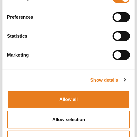
combinazione con Xirrus Management System
(XMS), fornisce visibilità e controllo completi
per gestire facilmente utenti, dispositivi e
Preferences
applicazioni, il tutto da un'unica console.
Prestazioni elevate: Xirrus XD2-230 a doppia
radio offre il doppio della capacità Wi-Fi a 5
Statistics
GHz rispetto agli access point della
concorrenza. Con un clic del mouse migliora
istantaneamente le prestazioni adattandole ai
Marketing
dispositivi client in evoluzione e ottimizzando
l'esperienza dell'utente.
Accesso semplice per l’utente: Xirrus
Show details
EasyPass Access Services è integrato con
Xirrus Management System-Cloud (XMS-Cloud)
senza costi aggiuntivi e fornisce una soluzione
Allow all
altamente sicura semplificando la connessione
degli utenti alla rete. Include Single Sign-On
(SSO) con Microsoft e domini Google, accesso
con provisioning autonomo per gli ospiti e
Allow selection
facile onboarding di dispositivi IoT BYOD e
headless.