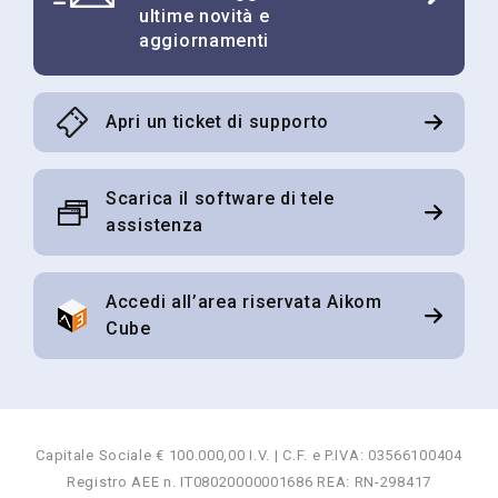
ultime novità e
disiscrivendosi con le funzionalità indicate in tutte le
aggiornamenti
email o inviando un email a:
info@aikomtech.com
. Le
modalità sono descritte nell'informativa visibile al
seguente
link
.
Apri un ticket di supporto
Invia
Scarica il software di tele
assistenza
Accedi all’area riservata Aikom
Cube
Capitale Sociale € 100.000,00 I.V. | C.F. e P.IVA: 03566100404
Registro AEE n. IT08020000001686 REA: RN-298417