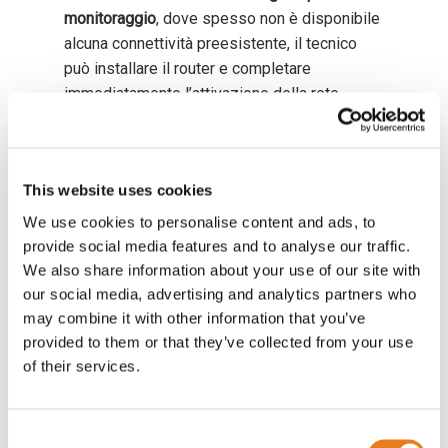
monitoraggio
, dove spesso non è disponibile
alcuna connettività preesistente, il tecnico
può installare il router e completare
immediatamente l’attivazione della rete
cellulare.
Nel
settore agricolo e nelle applicazioni IoT
distribuite sul territorio, la gestione dei profili
This website uses cookies
eSIM diventa più semplice e scalabile,
We use cookies to personalise content and ads, to
eliminando la necessità di gestire grandi
provide social media features and to analyse our traffic.
quantità di SIM fisiche.
We also share information about your use of our site with
our social media, advertising and analytics partners who
Anche nei
cantieri temporanei, nelle
may combine it with other information that you’ve
installazioni mobili e nelle infrastrutture di
provided to them or that they’ve collected from your use
trasporto
, la possibilità di configurare il router
of their services.
direttamente tramite smartphone consente di
accelerare notevolmente la messa online dei
dispositivi.
Consent