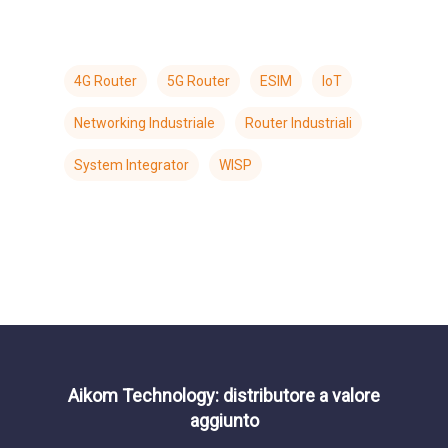
4G Router
5G Router
ESIM
IoT
Networking Industriale
Router Industriali
System Integrator
WISP
Aikom Technology: distributore a valore
aggiunto