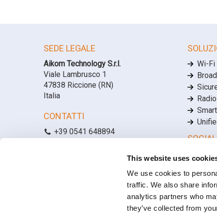
SEDE LEGALE
SOLUZI
Aikom Technology S.r.l.
Wi-Fi
Viale Lambrusco 1
Broad
47838 Riccione (RN)
Sicur
Italia
Radio
Smart
CONTATTI
Unifi
+39 0541 648894
SOCIAL
info@aikomtech.com
Linke
This website uses cookie
LAVORA CON NOI
Face
We use cookies to personal
Posizioni lavorative aperte
YouT
traffic. We also share info
analytics partners who may
they’ve collected from your