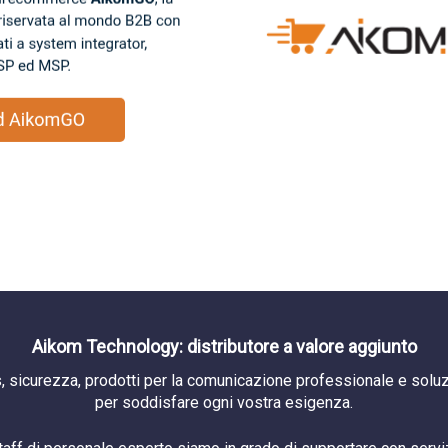
Aikom Technology: distributore a valore aggiunto
, sicurezza, prodotti per la comunicazione professionale e soluzi
per soddisfare ogni vostra esigenza.