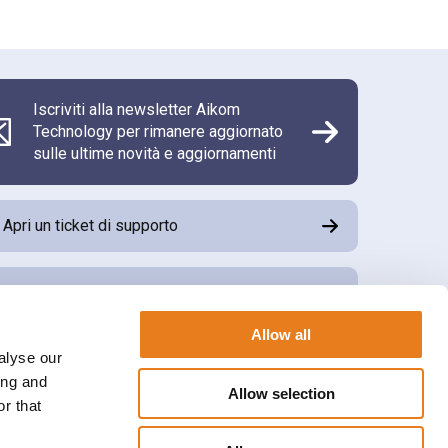
Iscriviti alla newsletter Aikom
Technology per rimanere aggiornato
sulle ultime novità e aggiornamenti
Apri un ticket di supporto
Scarica il software di tele assistenza
Allow all
alyse our
Accedi all’area riservata Aikom Cube
ing and
Allow selection
r that