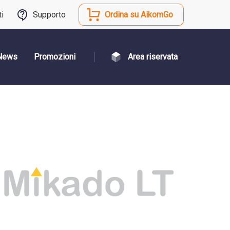
ti
Supporto
Ordina su AikomGo
News
Promozioni
Area riservata