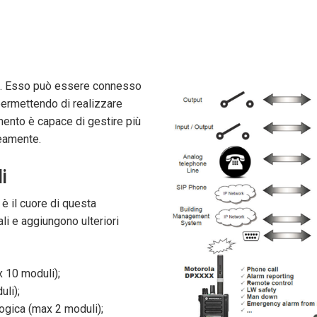
». Esso può essere connesso
 permettendo di realizzare
mento è capace di gestire più
neamente.
i
è il cuore di questa
ali e aggiungono ulteriori
 10 moduli);
li);
ogica (max 2 moduli);