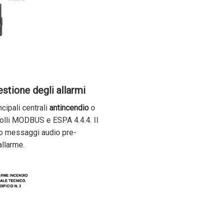
tione degli allarmi
cipali centrali
antincendio
o
ocolli MODBUS e ESPA 4.4.4. Il
o o messaggi audio pre-
allarme.