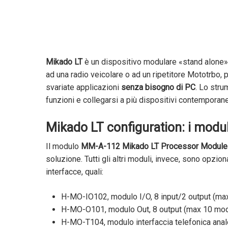
Mikado LT
è un dispositivo modulare «stand alone
ad una radio veicolare o ad un ripetitore Mototrbo,
svariate applicazioni
senza bisogno di PC
. Lo stru
funzioni e collegarsi a più dispositivi contempora
Mikado LT configuration: i modul
Il modulo
MM-A-112 Mikado LT Processor Module
soluzione. Tutti gli altri moduli, invece, sono opzion
interfacce, quali:
H-MO-IO102, modulo I/O, 8 input/2 output (max
H-MO-O101, modulo Out, 8 output (max 10 modu
H-MO-T104, modulo interfaccia telefonica anal