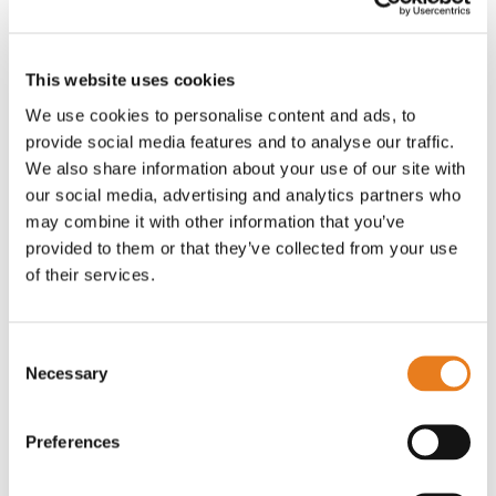
La gamma di prodotti Gpon proposti da Ek
comprende
moduli OLT
, per la distribuzione
This website uses cookies
dati in fibra ottica, e
dispositivi ONT
, per la
We use cookies to personalise content and ads, to
ricezione e connettività wireless. L’impianto è
provide social media features and to analyse our traffic.
gestito dal software proprietario NMS.
We also share information about your use of our site with
our social media, advertising and analytics partners who
Inoltre, molti sono i
moduli aggiuntivi
may combine it with other information that you’ve
(amplificatori, partitori, convertitori per CATV)
provided to them or that they’ve collected from your use
che, integrati alla FTTH Gpon, consentono di
of their services.
poter realizzare un impianto completo ad alta
velocità.
Consent
Necessary
Selection
Scarica il catalogo e le schede tecniche
Preferences