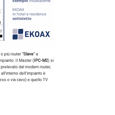
 o più router “
Slave
” a
pianto. Il Master (
IPC-M2
) si
t prelevato dal modem router,
all’interno dell’impianto è
less o via cavo) e quello TV