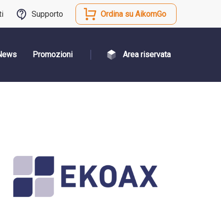
ti
Supporto
Ordina su AikomGo
News
Promozioni
Area riservata