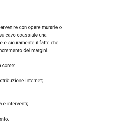
intervenire con opere murarie o
t su cavo coassiale una
ale è sicuramente il fatto che
ncremento dei margini.
o
come:
stribuzione Internet;
 e interventi;
anto.