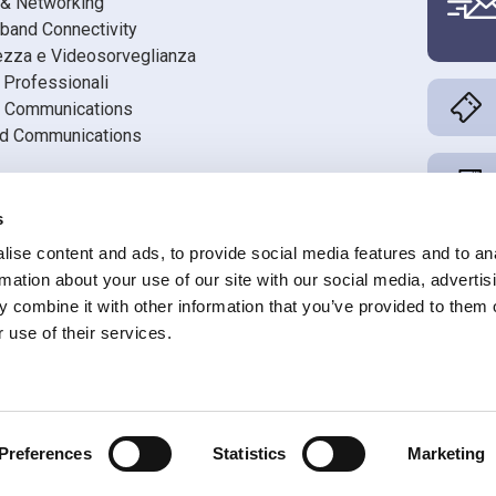
 & Networking
band Connectivity
ezza e Videosorveglianza
 Professionali
 Communications
ed Communications
din
s
book
ise content and ads, to provide social media features and to an
ube
rmation about your use of our site with our social media, advertis
 combine it with other information that you’ve provided to them o
 use of their services.
 Registro AEE n. IT08020000001686
Preferences
Statistics
Marketing