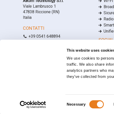
Aikom Technology S.r.l.
Wi-Fi
Viale Lambrusco 1
Broad
47838 Riccione (RN)
Sicur
Italia
Radio
Smart
CONTATTI
Unifi
+39 0541 648894
SOCIAL
info@aikomtech.com
Linke
This website uses cookie
LAVORA CON NOI
Face
We use cookies to personal
Posizioni lavorative aperte
YouT
traffic. We also share info
analytics partners who may
they’ve collected from your
Capitale Sociale € 100.000,00 I.V. | C.F. e P.IVA: 03566100404
REA: RN-298417
Consent
Privacy Policy
•
Cookie Policy
Necessary
Selection