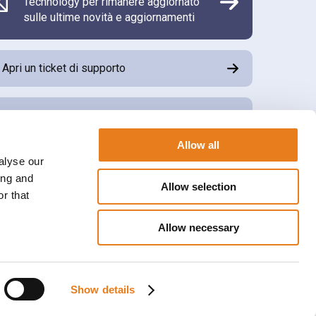
Technology per rimanere aggiornato
sulle ultime novità e aggiornamenti
Apri un ticket di supporto
Scarica il software di tele assistenza
Allow all
alyse our
Accedi all’area riservata Aikom Cube
ing and
Allow selection
r that
Allow necessary
Show details