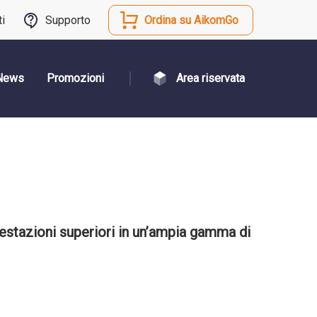
ti
Supporto
Ordina su AikomGo
News
Promozioni
Area riservata
estazioni superiori in un’ampia gamma di