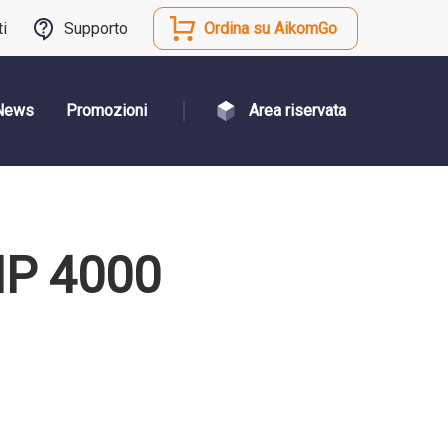
ti
Supporto
Ordina su AikomGo
News
Promozioni
Area riservata
MP 4000