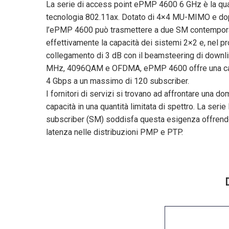
La serie di access point ePMP 4600 6 GHz è la qua
tecnologia 802.11ax. Dotato di 4×4 MU-MIMO e dop
l’ePMP 4600 può trasmettere a due SM contempor
effettivamente la capacità dei sistemi 2×2 e, nel p
collegamento di 3 dB con il beamsteering di downl
MHz, 4096QAM e OFDMA, ePMP 4600 offre una capa
4 Gbps a un massimo di 120 subscriber.
I fornitori di servizi si trovano ad affrontare una
capacità in una quantità limitata di spettro. La seri
subscriber (SM) soddisfa questa esigenza offrend
latenza nelle distribuzioni PMP e PTP.