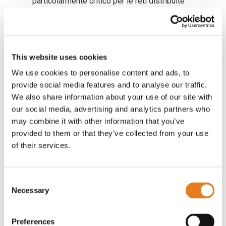
particolarmente critico per le reti distribuite
grandi o piccole con poco personale IT in
loco.
Funzioni di AI per il troubleshooting
This website uses cookies
cnMaestro X di Cambium Networks sfrutta
We use cookies to personalise content and ads, to
l’intelligenza artificiale per automatizzare il
provide social media features and to analyse our traffic.
troubleshooting, analizzando oltre 42
We also share information about your use of our site with
metriche e diagnosticando più di 140 tipi di
our social media, advertising and analytics partners who
guasti. Classifica i problemi per impatto (alto,
may combine it with other information that you’ve
medio, basso) e fornisce soluzioni rapide,
provided to them or that they’ve collected from your use
riducendo i tempi di intervento e i costi
of their services.
operativi fino al 50%. Questo approccio
garantisce una maggiore affidabilità della rete
Consent
e un’efficienza operativa ottimale.
Necessary
Selection
Scarica la brochure del software di gestione
in cloud cnMaestro X
Preferences