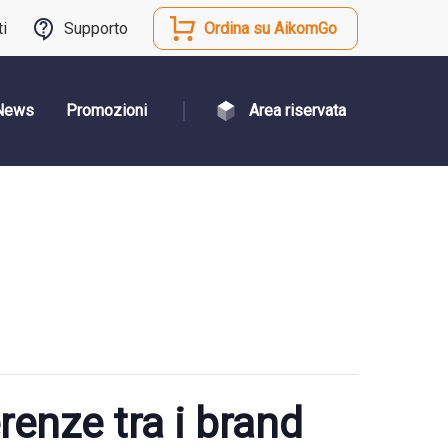
ti
Supporto
Ordina su AikomGo
News
Promozioni
Area riservata
renze tra i brand